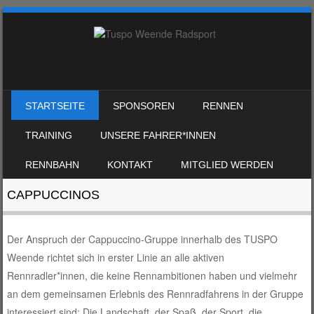
SKIP TO CONTENT
STARTSEITE
SPONSOREN
RENNEN
MENU
TRAINING
UNSERE FAHRER*INNEN
RENNBAHN
KONTAKT
MITGLIED WERDEN
CAPPUCCINOS
Der Anspruch der Cappuccino-Gruppe innerhalb des TUSPO
Weende richtet sich in erster Linie an alle aktiven
Rennradler*innen, die keine Rennambitionen haben und vielmehr
an dem gemeinsamen Erlebnis des Rennradfahrens in der Gruppe
interessiert sind: Die Landschaft, der Spaß, der Sport, die