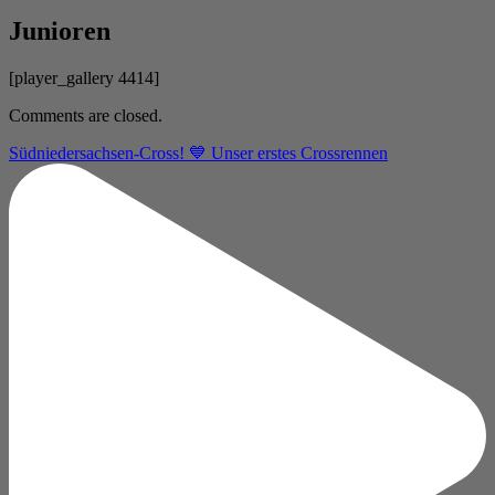
Junioren
[player_gallery 4414]
Comments are closed.
Südniedersachsen-Cross! 💙 Unser erstes Crossrennen