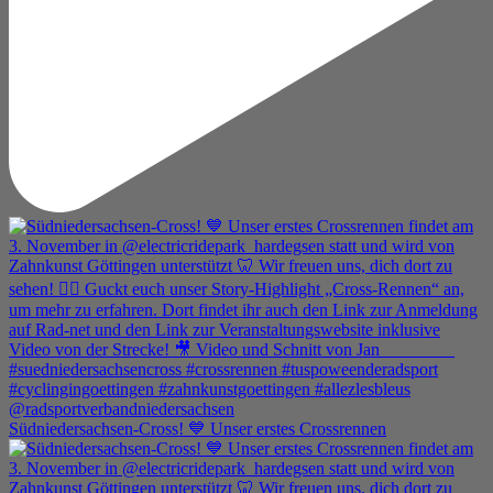
Südniedersachsen-Cross! 💙 Unser erstes Crossrennen