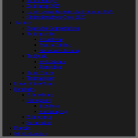
Tour d´Energie
Zeitfahrcup 2025
Landesverbandsmeisterschaft Omnium 2025
Südniedersachsen Cross 2025
Training
Regeln bei Gruppenfahrten
Trainingszeiten
Erwachsene
Frauen-Training
Nachwuchs-Training
Treffpunkt
SVG-Stadion
Jahnstadion
Trainer*innen
Trainingslager
Unsere Fahrer*innen
Rennbahn
Bahnordnung
Hintergrund
Interviews
Eröffnungstag
Bahnrenntag
Spendentafel
Kontakt
Mitglied werden