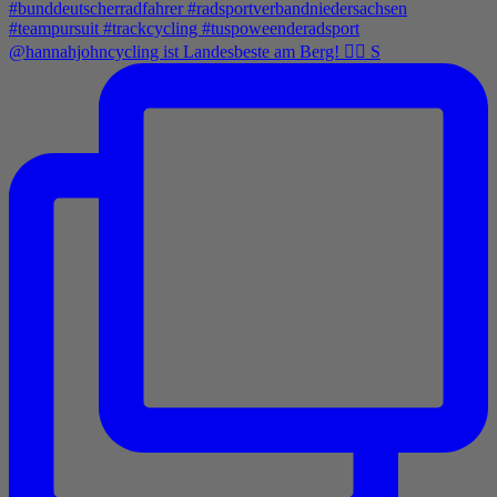
@hannahjohncycling ist Landesbeste am Berg! 🚵‍♀️ S