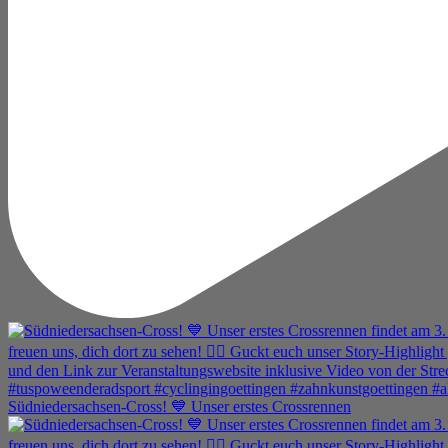
Südniedersachsen-Cross! 💙 Unser erstes Crossrennen