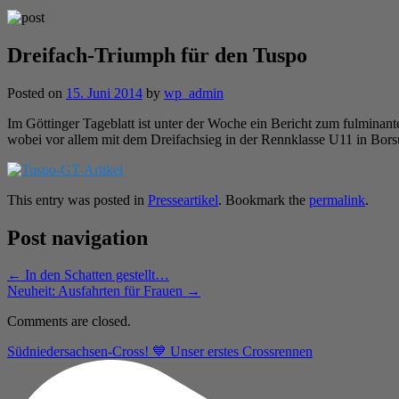
Dreifach-Triumph für den Tuspo
Posted on
15. Juni 2014
by
wp_admin
Im Göttinger Tageblatt ist unter der Woche ein Bericht zum fulminan
wobei vor allem mit dem Dreifachsieg in der Rennklasse U11 in Bor
This entry was posted in
Presseartikel
. Bookmark the
permalink
.
Post navigation
←
In den Schatten gestellt…
Neuheit: Ausfahrten für Frauen
→
Comments are closed.
Südniedersachsen-Cross! 💙 Unser erstes Crossrennen