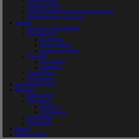
Tour d´Energie
Zeitfahrcup 2025
Landesverbandsmeisterschaft Omnium 2025
Südniedersachsen Cross 2025
Training
Regeln bei Gruppenfahrten
Trainingszeiten
Erwachsene
Frauen-Training
Nachwuchs-Training
Treffpunkt
SVG-Stadion
Jahnstadion
Trainer*innen
Trainingslager
Unsere Fahrer*innen
Rennbahn
Bahnordnung
Hintergrund
Interviews
Eröffnungstag
Bahnrenntag
Spendentafel
Kontakt
Mitglied werden