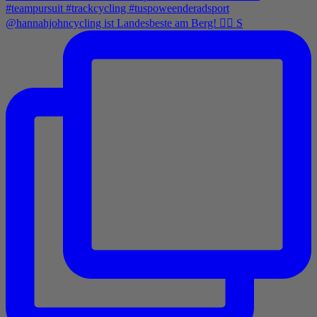
@hannahjohncycling ist Landesbeste am Berg! 🚵‍♀️ S