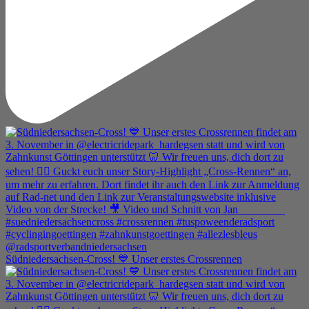
Südniedersachsen-Cross! 💙 Unser erstes Crossrennen