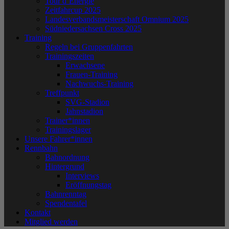
Tour d´Energie
Zeitfahrcup 2025
Landesverbandsmeisterschaft Omnium 2025
Südniedersachsen Cross 2025
Training
Regeln bei Gruppenfahrten
Trainingszeiten
Erwachsene
Frauen-Training
Nachwuchs-Training
Treffpunkt
SVG-Stadion
Jahnstadion
Trainer*innen
Trainingslager
Unsere Fahrer*innen
Rennbahn
Bahnordnung
Hintergrund
Interviews
Eröffnungstag
Bahnrenntag
Spendentafel
Kontakt
Mitglied werden