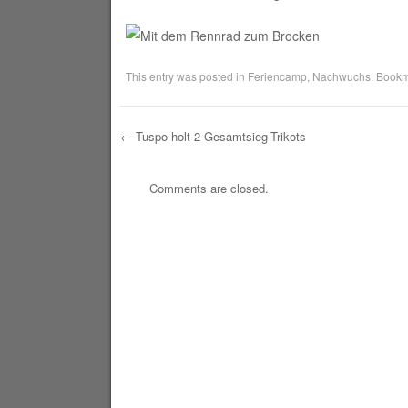
This entry was posted in
Feriencamp
,
Nachwuchs
. Book
←
Tuspo holt 2 Gesamtsieg-Trikots
Post navigation
Comments are closed.