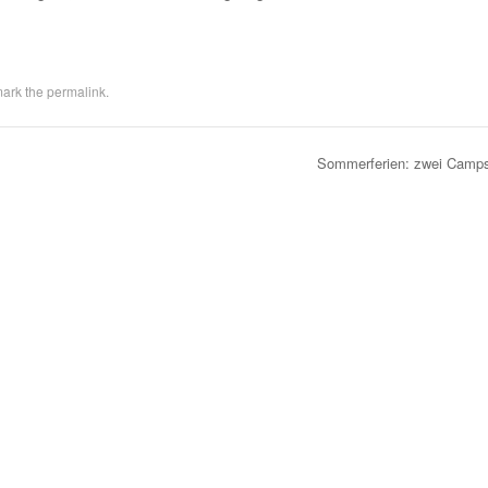
mark the
permalink
.
Sommerferien: zwei Camp