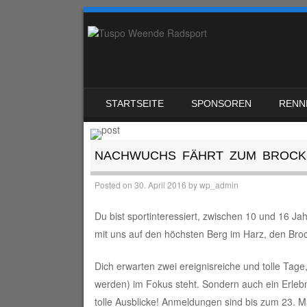
SKIP TO CONTENT
STARTSEITE
SPONSOREN
RENN
MENU
NACHWUCHS FÄHRT ZUM BROCK
Posted on
30. April 2016
by
wp_admin
Du bist sportinteressiert, zwischen 10 und 16 J
mit uns auf den höchsten Berg im Harz, den Bro
Dich erwarten zwei ereignisreiche und tolle Tag
werden) im Fokus steht. Sondern auch ein Erleb
tolle Ausblicke! Anmeldungen sind bis zum 23. Ma