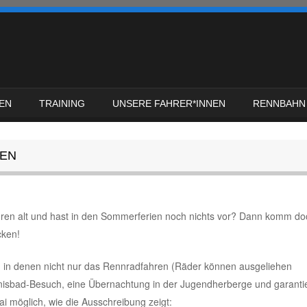
EN
TRAINING
UNSERE FAHRER*INNEN
RENNBAHN
EN
ahren alt und hast in den Sommerferien noch nichts vor? Dann komm do
cken!
e, in denen nicht nur das Rennradfahren (Räder können ausgeliehen
nisbad-Besuch, eine Übernachtung in der Jugendherberge und garantie
i möglich, wie die Ausschreibung zeigt: