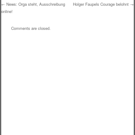
←
News: Orga steht, Ausschreibung
Holger Faupels Courage belohnt
→
online!
Post navigation
Comments are closed.