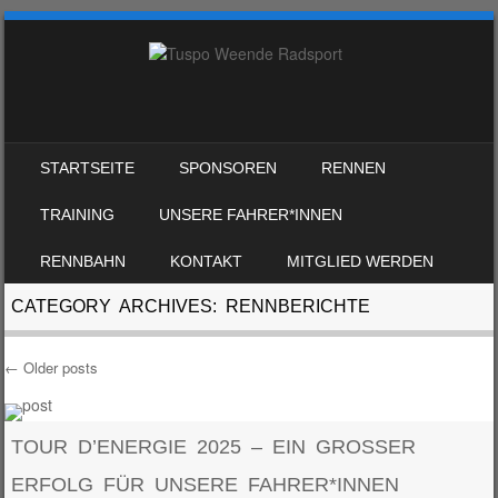
SKIP TO CONTENT
STARTSEITE
SPONSOREN
RENNEN
MENU
TRAINING
UNSERE FAHRER*INNEN
RENNBAHN
KONTAKT
MITGLIED WERDEN
CATEGORY ARCHIVES:
RENNBERICHTE
←
Older posts
Post navigation
TOUR D’ENERGIE 2025 – EIN GROSSER E
RFOLG FÜR UNSERE FAHRER*INNEN