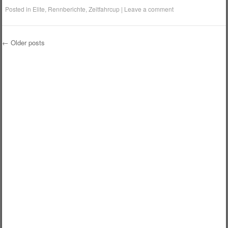
Posted in
Elite
,
Rennberichte
,
Zeitfahrcup
|
Leave a comment
←
Older posts
Post navigation