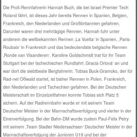
Die Profi-Rennfahrerin Hannah Buch, die bei Israel Premier Tech
Roland fährt, ist dieses Jahr bereits Rennen in Spanien, Belgien,
Frankreich, den Niederlanden und Großbritannien gefahren.
Darunter waren drei mehrtägige Rennen. Hannah fuhr unter
anderem die weltbekannten Rennen ‚La Vuelta‘ in Spanien, ‚Paris-
Roubaix‘ in Frankreich und das bedeutendste belgische Rennen
‚Ronde van Vlaanderen‘. Karoline Goldschmidt trat für ihr Team
Stuttgart bei der tschechischen Rundfahrt ‚Gracia Orlová‘ an und
war dort die siebtbeste Bergfahrerin. Tobias Buck-Gramcko, der für
Rad-net Oßwald startet, ist bisher Rennen in Polen, Frankreich,
den Niederlanden und Tschechien gefahren. Bei der Deutschen
Meisterschaft im Einzelzeitfahren konnte Tobias sich Platz 5
sichern. Auf der Radrennbahn wurde er mit seinem Team
Deutscher Meister in der Mannschaftsverfolgung und vierter in der
Einerverfolgung. Bei der Bahn-DM wurde zudem Paul-Felix Petry
mit seinem ‚Team Stadler Niedersachsen
‘
Deutscher Meister in der
Mannschaftsverfolgung der Junioren U19 und bei der