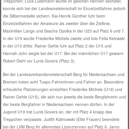
Treppchen; Luca Lüdemann wurde im gleichen Rennen sechster,
konnte sich bei der Landesmeisterschaft im Einzelzeitfahren jedoch
die Silbermedaille sichern. Kai-Henrik Günther fuhr beim
Einzelzeitfahren der Amateure als zweiter über die Ziellinie,
Maximilian Lange und Sascha Opolka in der U23 auf Platz 6 und 7.
In der U19 wurde Friederike Michels zweite und Iole-Felia Kelzwski
in der U13 dritte. Rainer Gehle fuhr auf Platz 2 der U15 und
Hannah John siegte bei der U17. Bei der männlichen U17 gewann
Robert Diehl vor Lunis Govers (Platz 3).
Bei der Landesverbandsmeisterschaft Berg für Niedersachsen und
Bremen traten acht Tuspo-Fahrerinnen und Fahrer an. Besonders
erfreuliche Platzierungen erreichten Friederike Michels (U19) und
Rainer Gehle (U15), die sich nun jeweils die beste Bergfahrerin und
der beste Bergfahrer in Niedersachsen nennen dürfen. In der
Jugend U19 trat Lunis Govers an, der mit Platz 4 knapp das
Treppchen verpasste. Judith Kalinowski (Elite Frauen) beendete
bei der LVM Berg ihr allererstes Lizenzrennen auf Platz 6. Jarno