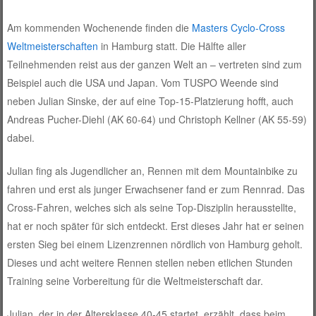
Am kommenden Wochenende finden die
Masters Cyclo-Cross
Weltmeisterschaften
in Hamburg statt. Die Hälfte aller
Teilnehmenden reist aus der ganzen Welt an – vertreten sind zum
Beispiel auch die USA und Japan. Vom TUSPO Weende sind
neben Julian Sinske, der auf eine Top-15-Platzierung hofft, auch
Andreas Pucher-Diehl (AK 60-64) und Christoph Kellner (AK 55-59)
dabei.
Julian fing als Jugendlicher an, Rennen mit dem Mountainbike zu
fahren und erst als junger Erwachsener fand er zum Rennrad. Das
Cross-Fahren, welches sich als seine Top-Disziplin herausstellte,
hat er noch später für sich entdeckt. Erst dieses Jahr hat er seinen
ersten Sieg bei einem Lizenzrennen nördlich von Hamburg geholt.
Dieses und acht weitere Rennen stellen neben etlichen Stunden
Training seine Vorbereitung für die Weltmeisterschaft dar.
Julian, der in der Altersklasse 40-45 startet, erzählt, dass beim