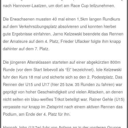
nach Hannover-Laatzen, um dort am Race Cup teilzunehmen.
Die Erwachsenen mussten 40 mal einen 1,5km langen Rundkurs
auf dem Verkehrsübungsplatz absolvieren und konnten hierbei
gute Ergebnisse einfahren. Jarno Kelzewski beendete das Rennen
der Amateure auf dem 4. Platz, Frieder Uflacker folgte ihm knapp
dahinter auf dem 7. Platz.
Die jüngeren Altersklassen starteten auf einer abgekürzten 800m
Runde (vor dem Start liebevoll als “Ei” bezeichnet). Iole Kelzewski
fuhr den Kurs 18 mal und sicherte sich so den 2. Podestplatz. Das
Rennen der U15 und U17 (hier 25 bzw. 35 Runden zu fahren) war
geprägt von hoher Geschwindigkeit und vielen Attacken, an denen
nicht selten ein blau-weißes Trikot beteiligt war. Rainer Gehle (U15)
verpasste nur knapp im Zielsprint nach einem aktiven Rennen das
Podium, am Ende der 4. Platz für ihn.
Hannah John (U17w) fuhr von Anfang an in der vorderen Gruppe