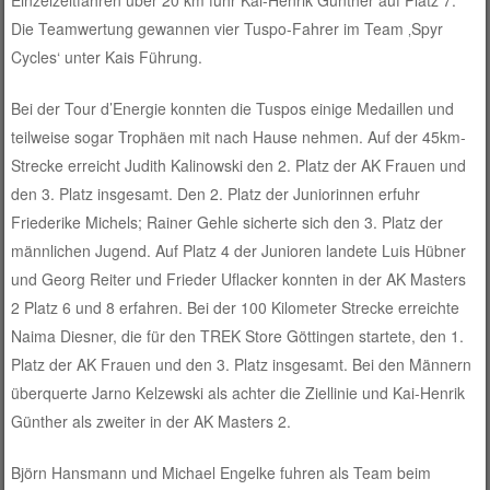
Einzelzeitfahren über 20 km fuhr Kai-Henrik Günther auf Platz 7.
Die Teamwertung gewannen vier Tuspo-Fahrer im Team ‚Spyr
Cycles‘ unter Kais Führung.
Bei der Tour d’Energie konnten die Tuspos einige Medaillen und
teilweise sogar Trophäen mit nach Hause nehmen. Auf der 45km-
Strecke erreicht Judith Kalinowski den 2. Platz der AK Frauen und
den 3. Platz insgesamt. Den 2. Platz der Juniorinnen erfuhr
Friederike Michels; Rainer Gehle sicherte sich den 3. Platz der
männlichen Jugend. Auf Platz 4 der Junioren landete Luis Hübner
und Georg Reiter und Frieder Uflacker konnten in der AK Masters
2 Platz 6 und 8 erfahren. Bei der 100 Kilometer Strecke erreichte
Naima Diesner, die für den TREK Store Göttingen startete, den 1.
Platz der AK Frauen und den 3. Platz insgesamt. Bei den Männern
überquerte Jarno Kelzewski als achter die Ziellinie und Kai-Henrik
Günther als zweiter in der AK Masters 2.
Björn Hansmann und Michael Engelke fuhren als Team beim