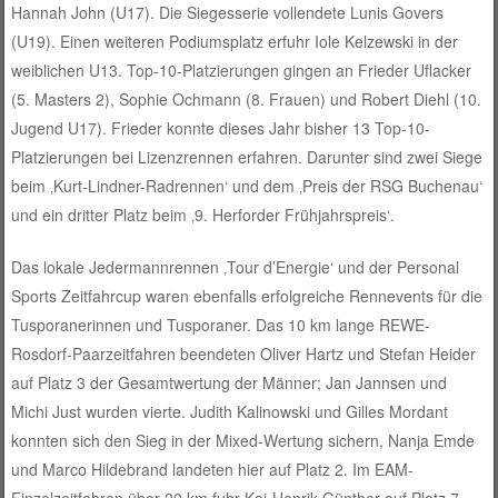
Hannah John (U17). Die Siegesserie vollendete Lunis Govers
(U19). Einen weiteren Podiumsplatz erfuhr Iole Kelzewski in der
weiblichen U13. Top-10-Platzierungen gingen an Frieder Uflacker
(5. Masters 2), Sophie Ochmann (8. Frauen) und Robert Diehl (10.
Jugend U17). Frieder konnte dieses Jahr bisher 13 Top-10-
Platzierungen bei Lizenzrennen erfahren. Darunter sind zwei Siege
beim ‚Kurt-Lindner-Radrennen‘ und dem ‚Preis der RSG Buchenau‘
und ein dritter Platz beim ‚9. Herforder Frühjahrspreis‘.
Das lokale Jedermannrennen ‚Tour d’Energie‘ und der Personal
Sports Zeitfahrcup waren ebenfalls erfolgreiche Rennevents für die
Tusporanerinnen und Tusporaner. Das 10 km lange REWE-
Rosdorf-Paarzeitfahren beendeten Oliver Hartz und Stefan Heider
auf Platz 3 der Gesamtwertung der Männer; Jan Jannsen und
Michi Just wurden vierte. Judith Kalinowski und Gilles Mordant
konnten sich den Sieg in der Mixed-Wertung sichern, Nanja Emde
und Marco Hildebrand landeten hier auf Platz 2. Im EAM-