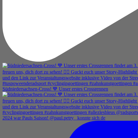
Südniedersachsen-Cross! 💙 Unser erstes Crossrennen
2024 war Pauls Saison! @paul.petry_ konnte sich de