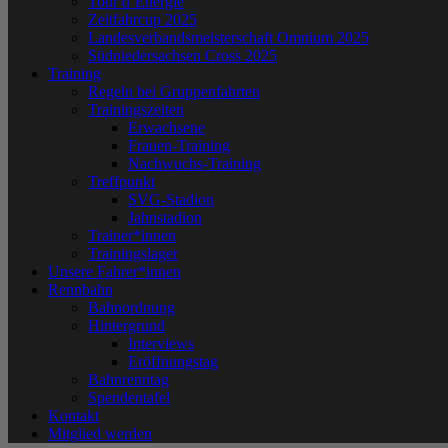
Tour d´Energie
Zeitfahrcup 2025
Landesverbandsmeisterschaft Omnium 2025
Südniedersachsen Cross 2025
Training
Regeln bei Gruppenfahrten
Trainingszeiten
Erwachsene
Frauen-Training
Nachwuchs-Training
Treffpunkt
SVG-Stadion
Jahnstadion
Trainer*innen
Trainingslager
Unsere Fahrer*innen
Rennbahn
Bahnordnung
Hintergrund
Interviews
Eröffnungstag
Bahnrenntag
Spendentafel
Kontakt
Mitglied werden