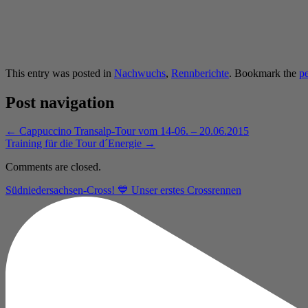
This entry was posted in
Nachwuchs
,
Rennberichte
. Bookmark the
p
Post navigation
←
Cappuccino Transalp-Tour vom 14-06. – 20.06.2015
Training für die Tour d´Energie
→
Comments are closed.
Südniedersachsen-Cross! 💙 Unser erstes Crossrennen