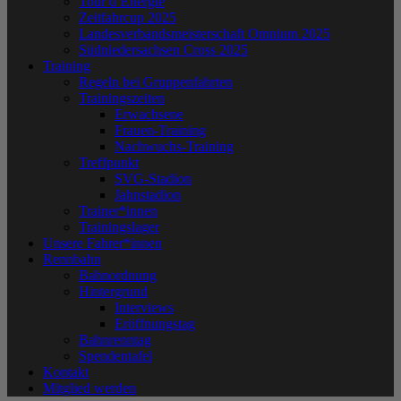
Tour d´Energie
Zeitfahrcup 2025
Landesverbandsmeisterschaft Omnium 2025
Südniedersachsen Cross 2025
Training
Regeln bei Gruppenfahrten
Trainingszeiten
Erwachsene
Frauen-Training
Nachwuchs-Training
Treffpunkt
SVG-Stadion
Jahnstadion
Trainer*innen
Trainingslager
Unsere Fahrer*innen
Rennbahn
Bahnordnung
Hintergrund
Interviews
Eröffnungstag
Bahnrenntag
Spendentafel
Kontakt
Mitglied werden