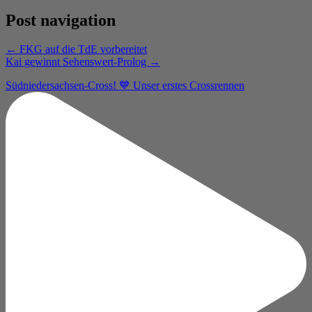
Post navigation
←
FKG auf die TdE vorbereitet
Kai gewinnt Sehenswert-Prolog
→
Südniedersachsen-Cross! 💙 Unser erstes Crossrennen