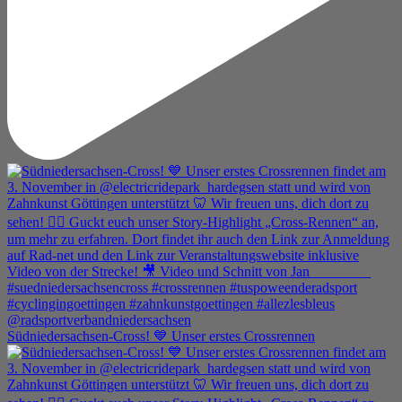
Südniedersachsen-Cross! 💙 Unser erstes Crossrennen