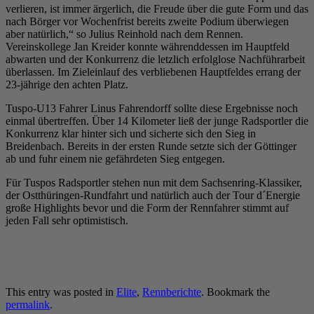
verlieren, ist immer ärgerlich, die Freude über die gute Form und das
nach Börger vor Wochenfrist bereits zweite Podium überwiegen
aber natürlich,“ so Julius Reinhold nach dem Rennen.
Vereinskollege Jan Kreider konnte währenddessen im Hauptfeld
abwarten und der Konkurrenz die letzlich erfolglose Nachführarbeit
überlassen. Im Zieleinlauf des verbliebenen Hauptfeldes errang der
23-jährige den achten Platz.
Tuspo-U13 Fahrer Linus Fahrendorff sollte diese Ergebnisse noch
einmal übertreffen. Über 14 Kilometer ließ der junge Radsportler die
Konkurrenz klar hinter sich und sicherte sich den Sieg in
Breidenbach. Bereits in der ersten Runde setzte sich der Göttinger
ab und fuhr einem nie gefährdeten Sieg entgegen.
Für Tuspos Radsportler stehen nun mit dem Sachsenring-Klassiker,
der Ostthüringen-Rundfahrt und natürlich auch der Tour d´Energie
große Highlights bevor und die Form der Rennfahrer stimmt auf
jeden Fall sehr optimistisch.
This entry was posted in
Elite
,
Rennberichte
. Bookmark the
permalink
.