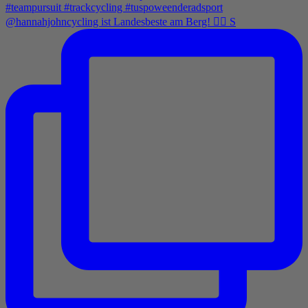
@hannahjohncycling ist Landesbeste am Berg! 🚵‍♀️ S