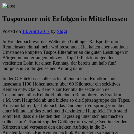
Tusporaner mit Erfolgen in Mittelhessen
Posted on
13. April 2017
by
SIggi
In Breidenbach war das Wetter den Göttinger Radsportlern im
Renneinsatz einmal mehr wohlgesonnen. Bei kalten aber sonnigen
Umständen knüpften Tuspos Elitefahrer an die guten Leistungen in
Börger an und errangen mit zwei Top-10 Platzierungen den
verdienten Lohn für einen Renntag, der bereits um halb fünf
morgens in Göttingen seinen Anfang nahm.
In der C-Eliteklasse sollte sich auf einem 2km Rundkurs mit
insgesamt 1100 Höhenmetern über 60 Kilometer ein selektives
Rennen entwickeln. Bereits zur Rennhälfte setzte sich der
Tusporaner Julius Reinhold mit einem Rennfahrer aus Frankfurt
a.M. vom Hauptfeld ab und bildete so die Spitzengruppe des Tages.
Konstant fahrend, erfuhr sich das Duo einen Vorsprung von über
einer Minute auf das zunehmend dezimierte Hauptfeld. Früh stand
somit fest, dass die Beiden den Tagessieg unter sich aus machen
sollten. Im Zielsprint zog der Göttinger um wenige Zentimeter den
Kürzeren und verpasste den direkten Aufstieg in die B-
Amateurklasse. „Ein Rennen nach 60 Kilometern so knapp zu