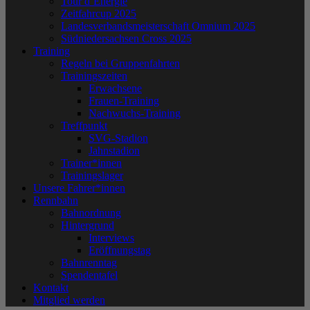
Tour d´Energie
Zeitfahrcup 2025
Landesverbandsmeisterschaft Omnium 2025
Südniedersachsen Cross 2025
Training
Regeln bei Gruppenfahrten
Trainingszeiten
Erwachsene
Frauen-Training
Nachwuchs-Training
Treffpunkt
SVG-Stadion
Jahnstadion
Trainer*innen
Trainingslager
Unsere Fahrer*innen
Rennbahn
Bahnordnung
Hintergrund
Interviews
Eröffnungstag
Bahnrenntag
Spendentafel
Kontakt
Mitglied werden