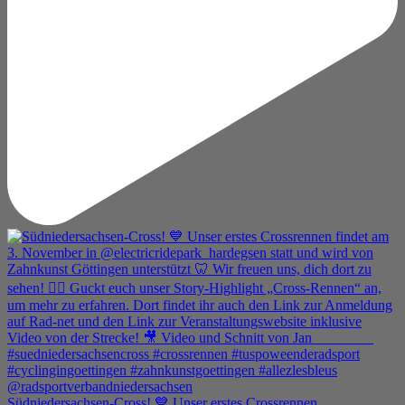
Südniedersachsen-Cross! 💙 Unser erstes Crossrennen