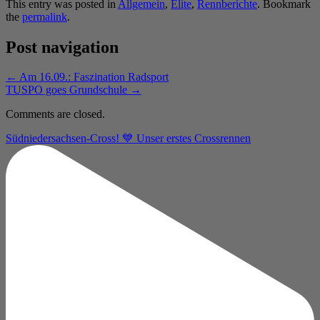
This entry was posted in
Allgemein
,
Elite
,
Rennberichte
. Bookmark
the
permalink
.
Post navigation
←
Am 16.09.: Faszination Radsport
TUSPO goes Grundschule
→
Comments are closed.
Südniedersachsen-Cross! 💙 Unser erstes Crossrennen