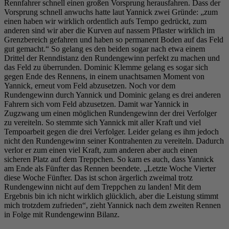
Rennfahrer schnell einen großen Vorsprung herausfahren. Dass der
Vorsprung schnell anwuchs hatte laut Yannick zwei Gründe: „zum
einen haben wir wirklich ordentlich aufs Tempo gedrückt, zum
anderen sind wir aber die Kurven auf nassem Pflaster wirklich im
Grenzbereich gefahren und haben so permanent Boden auf das Feld
gut gemacht.“ So gelang es den beiden sogar nach etwa einem
Drittel der Renndistanz den Rundengewinn perfekt zu machen und
das Feld zu überrunden. Dominic Klemme gelang es sogar sich
gegen Ende des Rennens, in einem unachtsamen Moment von
Yannick, erneut vom Feld abzusetzen. Noch vor dem
Rundengewinn durch Yannick und Dominic gelang es drei anderen
Fahrern sich vom Feld abzusetzen. Damit war Yannick in
Zugzwang um einen möglichen Rundengewinn der drei Verfolger
zu vereiteln. So stemmte sich Yannick mit aller Kraft und viel
Tempoarbeit gegen die drei Verfolger. Leider gelang es ihm jedoch
nicht den Rundengewinn seiner Kontrahenten zu vereiteln. Dadurch
verlor er zum einen viel Kraft, zum anderen aber auch einen
sicheren Platz auf dem Treppchen. So kam es auch, dass Yannick
am Ende als Fünfter das Rennen beendete. „Letzte Woche Vierter
diese Woche Fünfter. Das ist schon ärgerlich zweimal trotz
Rundengewinn nicht auf dem Treppchen zu landen! Mit dem
Ergebnis bin ich nicht wirklich glücklich, aber die Leistung stimmt
mich trotzdem zufrieden“, zieht Yannick nach dem zweiten Rennen
in Folge mit Rundengewinn Bilanz.