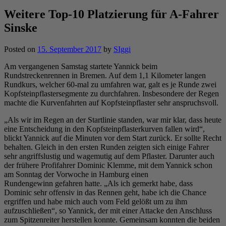
Weitere Top-10 Platzierung für A-Fahrer
Sinske
Posted on
15. September 2017
by
SIggi
Am vergangenen Samstag startete Yannick beim
Rundstreckenrennen in Bremen. Auf dem 1,1 Kilometer langen
Rundkurs, welcher 60-mal zu umfahren war, galt es je Runde zwei
Kopfsteinpflastersegmente zu durchfahren. Insbesondere der Regen
machte die Kurvenfahrten auf Kopfsteinpflaster sehr anspruchsvoll.
„Als wir im Regen an der Startlinie standen, war mir klar, dass heute
eine Entscheidung in den Kopfsteinpflasterkurven fallen wird“,
blickt Yannick auf die Minuten vor dem Start zurück. Er sollte Recht
behalten. Gleich in den ersten Runden zeigten sich einige Fahrer
sehr angriffslustig und wagemutig auf dem Pflaster. Darunter auch
der frühere Profifahrer Dominic Klemme, mit dem Yannick schon
am Sonntag der Vorwoche in Hamburg einen
Rundengewinn gefahren hatte. „Als ich gemerkt habe, dass
Dominic sehr offensiv in das Rennen geht, habe ich die Chance
ergriffen und habe mich auch vom Feld gelößt um zu ihm
aufzuschließen“, so Yannick, der mit einer Attacke den Anschluss
zum Spitzenreiter herstellen konnte. Gemeinsam konnten die beiden