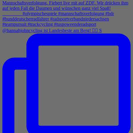
@hannahjohncycling ist Landesbeste am Berg! 🚵‍♀️ S