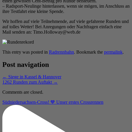
einen gewissen Cent-Betrag pro Runde beisteuern.
– Radsport-Neulinge hinterlassen, wenn sie mögen, im Anschluss an
ihre Testfahrt eine kleine Spende.
Wir hoffen auf viele Teilnehmende, auf viele gefahrene Runden und
auf tolles Wetter! Bei Anregungen oder Nachfragen einfach eine
Mail senden an: Timo.Holloway@web.de
This entry was posted in
Radrennbahn
. Bookmark the
permalink
.
Post navigation
←
Siege in Kassel & Hannover
1262 Runden zum Auftakt
→
Comments are closed.
Südniedersachsen-Cross! 💙 Unser erstes Crossrennen