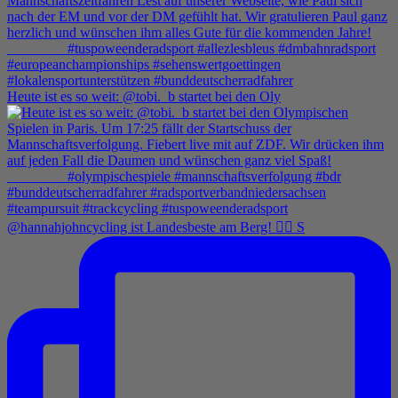
Heute ist es so weit: @tobi._b startet bei den Oly
@hannahjohncycling ist Landesbeste am Berg! 🚵‍♀️ S