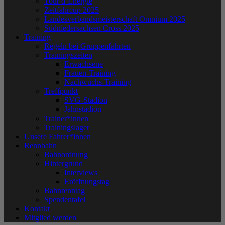
Tour d´Energie
Zeitfahrcup 2025
Landesverbandsmeisterschaft Omnium 2025
Südniedersachsen Cross 2025
Training
Regeln bei Gruppenfahrten
Trainingszeiten
Erwachsene
Frauen-Training
Nachwuchs-Training
Treffpunkt
SVG-Stadion
Jahnstadion
Trainer*innen
Trainingslager
Unsere Fahrer*innen
Rennbahn
Bahnordnung
Hintergrund
Interviews
Eröffnungstag
Bahnrenntag
Spendentafel
Kontakt
Mitglied werden