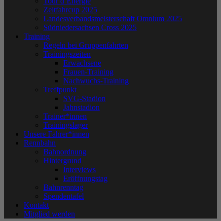
Tour d´Energie
Zeitfahrcup 2025
Landesverbandsmeisterschaft Omnium 2025
Südniedersachsen Cross 2025
Training
Regeln bei Gruppenfahrten
Trainingszeiten
Erwachsene
Frauen-Training
Nachwuchs-Training
Treffpunkt
SVG-Stadion
Jahnstadion
Trainer*innen
Trainingslager
Unsere Fahrer*innen
Rennbahn
Bahnordnung
Hintergrund
Interviews
Eröffnungstag
Bahnrenntag
Spendentafel
Kontakt
Mitglied werden