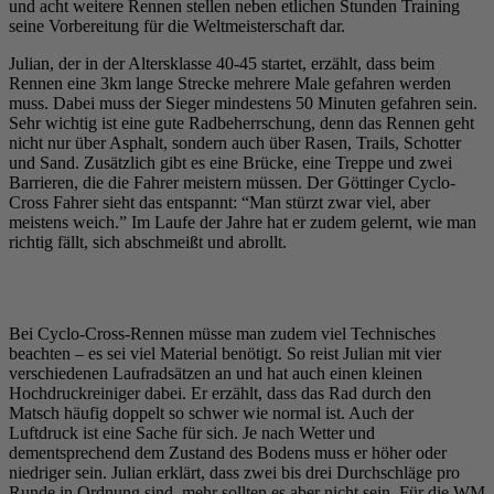
und acht weitere Rennen stellen neben etlichen Stunden Training
seine Vorbereitung für die Weltmeisterschaft dar.
Julian, der in der Altersklasse 40-45 startet, erzählt, dass beim
Rennen eine 3km lange Strecke mehrere Male gefahren werden
muss. Dabei muss der Sieger mindestens 50 Minuten gefahren sein.
Sehr wichtig ist eine gute Radbeherrschung, denn das Rennen geht
nicht nur über Asphalt, sondern auch über Rasen, Trails, Schotter
und Sand. Zusätzlich gibt es eine Brücke, eine Treppe und zwei
Barrieren, die die Fahrer meistern müssen. Der Göttinger Cyclo-
Cross Fahrer sieht das entspannt: “Man stürzt zwar viel, aber
meistens weich.” Im Laufe der Jahre hat er zudem gelernt, wie man
richtig fällt, sich abschmeißt und abrollt.
Bei Cyclo-Cross-Rennen müsse man zudem viel Technisches
beachten – es sei viel Material benötigt. So reist Julian mit vier
verschiedenen Laufradsätzen an und hat auch einen kleinen
Hochdruckreiniger dabei. Er erzählt, dass das Rad durch den
Matsch häufig doppelt so schwer wie normal ist. Auch der
Luftdruck ist eine Sache für sich. Je nach Wetter und
dementsprechend dem Zustand des Bodens muss er höher oder
niedriger sein. Julian erklärt, dass zwei bis drei Durchschläge pro
Runde in Ordnung sind, mehr sollten es aber nicht sein. Für die WM