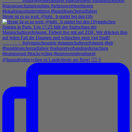
Heute ist es so weit: @tobi._b startet bei den Oly
@hannahjohncycling ist Landesbeste am Berg! 🚵‍♀️ S