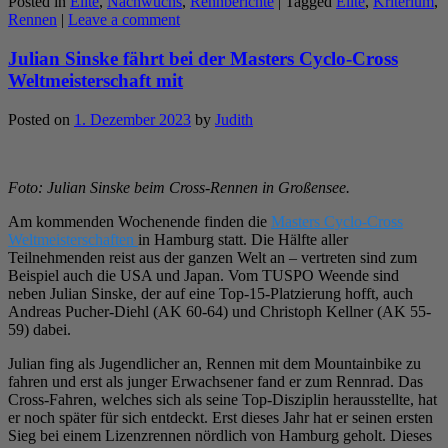
Posted in
Elite
,
Nachwuchs
,
Rennberichte
|
Tagged
Elite
,
Kriterium
,
Rennen
|
Leave a comment
Julian Sinske fährt bei der Masters Cyclo-Cross
Weltmeisterschaft mit
Posted on
1. Dezember 2023
by
Judith
Foto: Julian Sinske beim Cross-Rennen in Großensee.
Am kommenden Wochenende finden die
Masters Cyclo-Cross
Weltmeisterschaften
in Hamburg statt. Die Hälfte aller
Teilnehmenden reist aus der ganzen Welt an – vertreten sind zum
Beispiel auch die USA und Japan. Vom TUSPO Weende sind
neben Julian Sinske, der auf eine Top-15-Platzierung hofft, auch
Andreas Pucher-Diehl (AK 60-64) und Christoph Kellner (AK 55-
59) dabei.
Julian fing als Jugendlicher an, Rennen mit dem Mountainbike zu
fahren und erst als junger Erwachsener fand er zum Rennrad. Das
Cross-Fahren, welches sich als seine Top-Disziplin herausstellte, hat
er noch später für sich entdeckt. Erst dieses Jahr hat er seinen ersten
Sieg bei einem Lizenzrennen nördlich von Hamburg geholt. Dieses