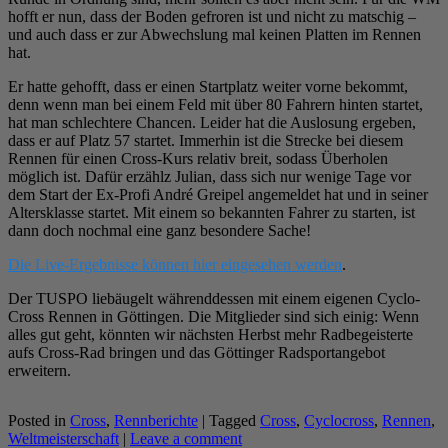
hofft er nun, dass der Boden gefroren ist und nicht zu matschig –
und auch dass er zur Abwechslung mal keinen Platten im Rennen
hat.
Er hatte gehofft, dass er einen Startplatz weiter vorne bekommt,
denn wenn man bei einem Feld mit über 80 Fahrern hinten startet,
hat man schlechtere Chancen. Leider hat die Auslosung ergeben,
dass er auf Platz 57 startet. Immerhin ist die Strecke bei diesem
Rennen für einen Cross-Kurs relativ breit, sodass Überholen
möglich ist. Dafür erzählz Julian, dass sich nur wenige Tage vor
dem Start der Ex-Profi André Greipel angemeldet hat und in seiner
Altersklasse startet. Mit einem so bekannten Fahrer zu starten, ist
dann doch nochmal eine ganz besondere Sache!
Die Live-Ergebnisse können hier eingesehen werden
.
Der TUSPO liebäugelt währenddessen mit einem eigenen Cyclo-
Cross Rennen in Göttingen. Die Mitglieder sind sich einig: Wenn
alles gut geht, könnten wir nächsten Herbst mehr Radbegeisterte
aufs Cross-Rad bringen und das Göttinger Radsportangebot
erweitern.
Posted in
Cross
,
Rennberichte
|
Tagged
Cross
,
Cyclocross
,
Rennen
,
Weltmeisterschaft
|
Leave a comment