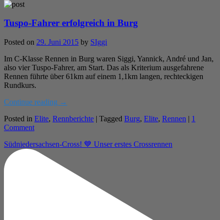
Tuspo-Fahrer erfolgreich in Burg
Posted on
29. Juni 2015
by
SIggi
Im C-Klasse Rennen in Burg waren Siggi, Yannick, André und Jan,
also vier Tuspo-Fahrer, am Start. Das als Kriterium ausgefahrene
Rennen führte über 61km auf einem 1,1km langen, rechteckigen
Rundkurs.
Continue reading
→
Posted in
Elite
,
Rennberichte
|
Tagged
Burg
,
Elite
,
Rennen
|
1
Comment
Südniedersachsen-Cross! 💙 Unser erstes Crossrennen